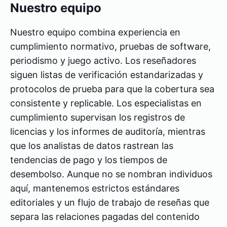
Nuestro equipo
Nuestro equipo combina experiencia en
cumplimiento normativo, pruebas de software,
periodismo y juego activo. Los reseñadores
siguen listas de verificación estandarizadas y
protocolos de prueba para que la cobertura sea
consistente y replicable. Los especialistas en
cumplimiento supervisan los registros de
licencias y los informes de auditoría, mientras
que los analistas de datos rastrean las
tendencias de pago y los tiempos de
desembolso. Aunque no se nombran individuos
aquí, mantenemos estrictos estándares
editoriales y un flujo de trabajo de reseñas que
separa las relaciones pagadas del contenido