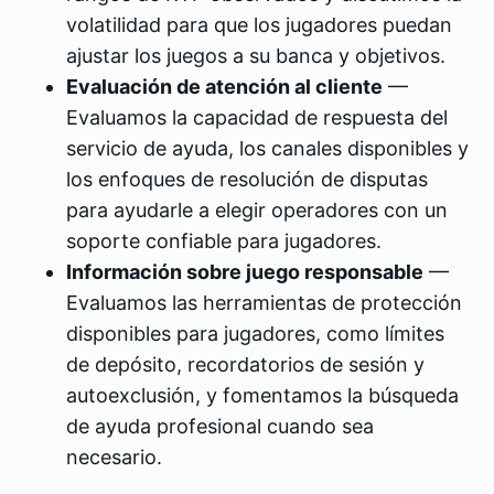
volatilidad para que los jugadores puedan
ajustar los juegos a su banca y objetivos.
Evaluación de atención al cliente
—
Evaluamos la capacidad de respuesta del
servicio de ayuda, los canales disponibles y
los enfoques de resolución de disputas
para ayudarle a elegir operadores con un
soporte confiable para jugadores.
Información sobre juego responsable
—
Evaluamos las herramientas de protección
disponibles para jugadores, como límites
de depósito, recordatorios de sesión y
autoexclusión, y fomentamos la búsqueda
de ayuda profesional cuando sea
necesario.