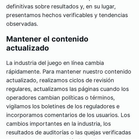
definitivas sobre resultados y, en su lugar,
presentamos hechos verificables y tendencias
observadas.
Mantener el contenido
actualizado
La industria del juego en línea cambia
rápidamente. Para mantener nuestro contenido
actualizado, realizamos ciclos de revisión
regulares, actualizamos las páginas cuando los
operadores cambian políticas o términos,
vigilamos los boletines de los reguladores e
incorporamos comentarios de los usuarios. Los
cambios importantes en la industria, los
resultados de auditorías o las quejas verificadas