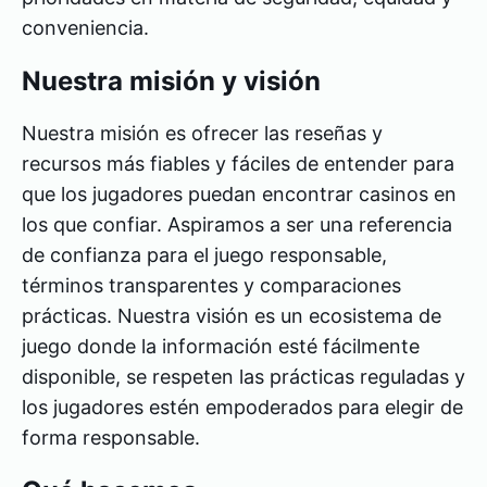
conveniencia.
Nuestra misión y visión
Nuestra misión es ofrecer las reseñas y
recursos más fiables y fáciles de entender para
que los jugadores puedan encontrar casinos en
los que confiar. Aspiramos a ser una referencia
de confianza para el juego responsable,
términos transparentes y comparaciones
prácticas. Nuestra visión es un ecosistema de
juego donde la información esté fácilmente
disponible, se respeten las prácticas reguladas y
los jugadores estén empoderados para elegir de
forma responsable.